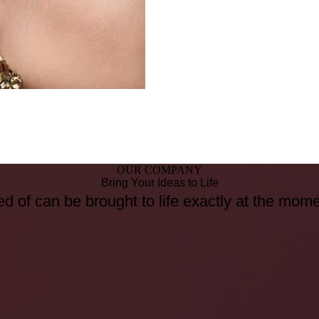
OUR COMPANY
Bring Your Ideas to Life
d of can be brought to life exactly at the mom