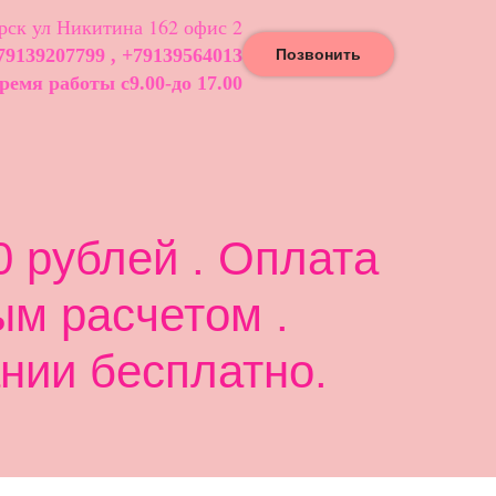
ск ул Никитина 162 офис 2
79139207799 , +79139564013
Позвонить
ремя работы с9.00-до 17.00
 рублей . Оплата
ым расчетом .
нии бесплатно.