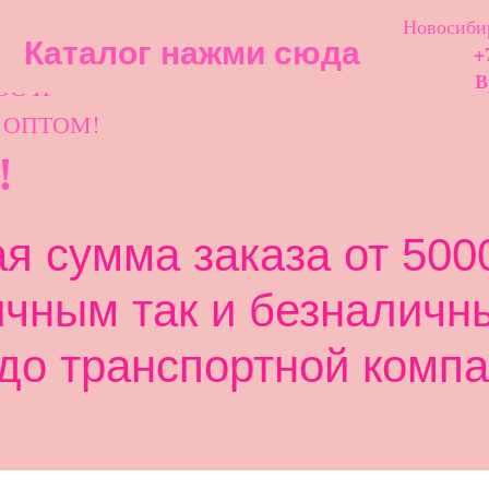
Новосибир
Каталог нажми сюда
+
ОС И
В
 ОПТОМ!
!
 сумма заказа от 5000
ичным так и безналичн
до транспортной компа