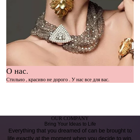
О нас.
Стильно , красиво не дорого . У нас все для вас.
OUR COMPANY
Bring Your Ideas to Life
Everything that you dreamed of can be brought to
life exactly at the moment when you decide to win.