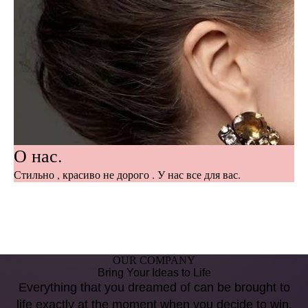
О нас.
Стильно , красиво не дорого . У нас все для вас.
OUR COMPANY
Bring Your Ideas to Life
Everything that you dreamed of can be brought to
life exactly at the moment when you decide to win.