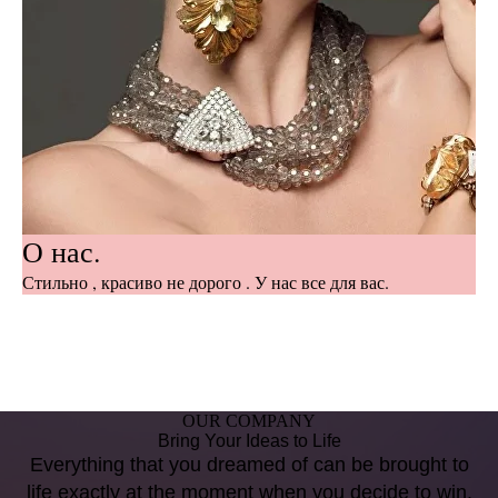
О нас.
Стильно , красиво не дорого . У нас все для вас.
OUR COMPANY
Bring Your Ideas to Life
Everything that you dreamed of can be brought to
life exactly at the moment when you decide to win.