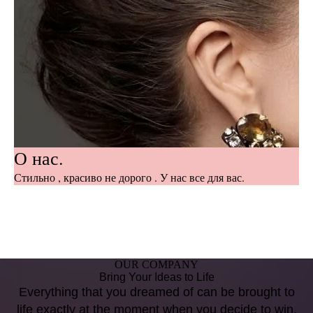
О нас.
Стильно , красиво не дорого . У нас все для вас.
OUR COMPANY
Bring Your Ideas to Life
Everything that you dreamed of can be brought to
life exactly at the moment when you decide to win.