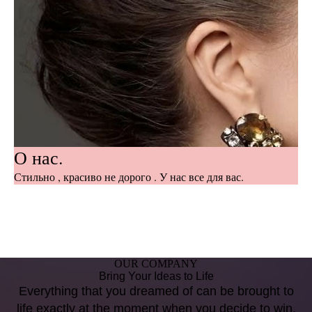
О нас.
Стильно , красиво не дорого . У нас все для вас.
OUR COMPANY
Bring Your Ideas to Life
Everything that you dreamed of can be brought to
life exactly at the moment when you decide to win.