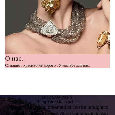
О нас.
Стильно , красиво не дорого . У нас все для вас.
OUR COMPANY
Bring Your Ideas to Life
Everything that you dreamed of can be brought to
life exactly at the moment when you decide to win.