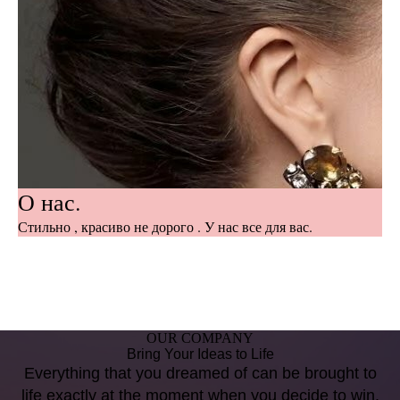
О нас.
Стильно , красиво не дорого . У нас все для вас.
OUR COMPANY
Bring Your Ideas to Life
Everything that you dreamed of can be brought to
life exactly at the moment when you decide to win.