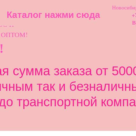
Новосибир
Каталог нажми сюда
+
ОС И
В
 ОПТОМ!
!
 сумма заказа от 5000
ичным так и безналичн
до транспортной компа