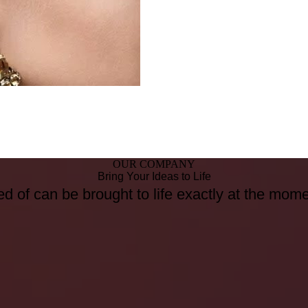
OUR COMPANY
Bring Your Ideas to Life
d of can be brought to life exactly at the mom