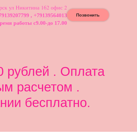
ск ул Никитина 162 офис 2
79139207799 , +79139564013
Позвонить
ремя работы с9.00-до 17.00
 рублей . Оплата
ым расчетом .
нии бесплатно.