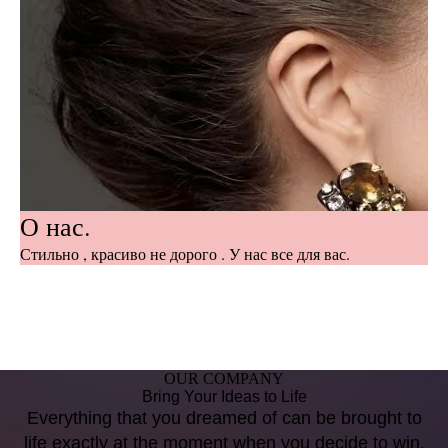
О нас.
Стильно , красиво не дорого . У нас все для вас.
OUR COMPANY
Bring Your Ideas to Life
Everything that you dreamed of can be brought to
life exactly at the moment when you decide to win.