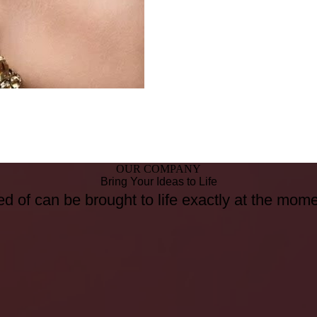
OUR COMPANY
Bring Your Ideas to Life
d of can be brought to life exactly at the mom