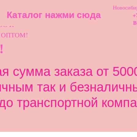
Новосибир
Каталог нажми сюда
+
ОС И
В
 ОПТОМ!
!
 сумма заказа от 5000
ичным так и безналичн
до транспортной компа