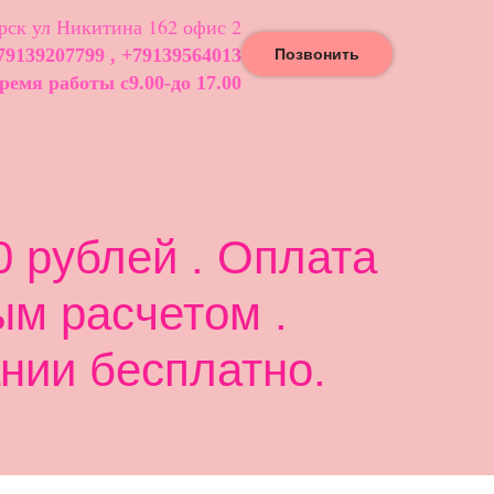
ск ул Никитина 162 офис 2
79139207799 , +79139564013
Позвонить
ремя работы с9.00-до 17.00
 рублей . Оплата
ым расчетом .
нии бесплатно.