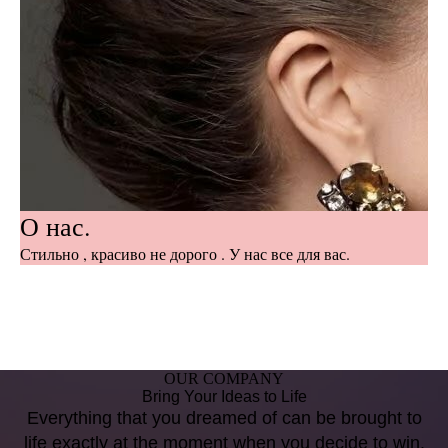
О нас.
Стильно , красиво не дорого . У нас все для вас.
OUR COMPANY
Bring Your Ideas to Life
Everything that you dreamed of can be brought to
life exactly at the moment when you decide to win.