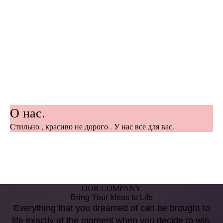
О нас.
Стильно , красиво не дорого . У нас все для вас.
OUR COMPANY
Bring Your Ideas to Life
Everything that you dreamed of can be brought to
life exactly at the moment when you decide to win.